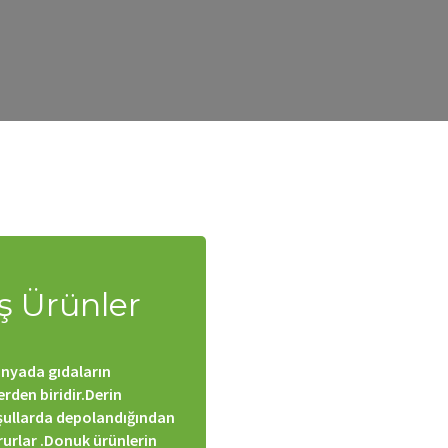
um.com/wp-content/themes/lambert/framework/Custom-
um.com/wp-content/themes/lambert/framework/Custom-
um.com/wp-content/themes/lambert/framework/Custom-
um.com/wp-content/themes/lambert/framework/Custom-
 Ürünler
nyada gıdaların
rden biridir.Derin
şullarda depolandığından
rurlar .Donuk ürünlerin