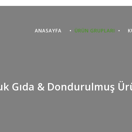
3 sürümünden başlayarak kullanımdan kaldırıldı. Bunun yerine Re
nucuayar/maksimaksimum.com/wp-includes/functions.php
on
sürümünden başlayarak kullanımdan kaldırıldı. Bunun yerine Redu
ANASAYFA
ÜRÜN GRUPLARI
K
nucuayar/maksimaksimum.com/wp-includes/functions.php
on
ecated. This message will be suppressed on further calls in
/home
lugins/js_composer/include/classes/core/class-vc-mapper.php
 that implements Countable in
/home/sunucuayar/maksimaksim
Metaboxes/init.php
on line
746
k Gıda & Dondurulmuş Ür
 that implements Countable in
/home/sunucuayar/maksimaksim
Metaboxes/init.php
on line
746
 that implements Countable in
/home/sunucuayar/maksimaksim
Metaboxes/init.php
on line
746