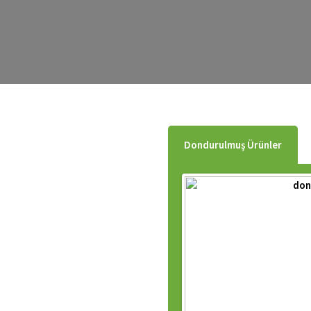
Warning
: count(): Parameter must be an array or an object
Warning
: count(): Parameter must be an array or an object
Warning
: count(): Parameter must be an array or an object
Warning
: count(): Parameter must be an array or an object
Dondurulmuş Ürünler