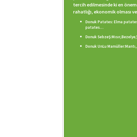
tercih edilmesinde ki en önem
rahatlığı, ekonomik olması ve
Donuk Patates: Elma patate
patates…
Donuk SebzeŞ:Mısır,Bez
elye
Donuk UnLu Mamüller:Mantı