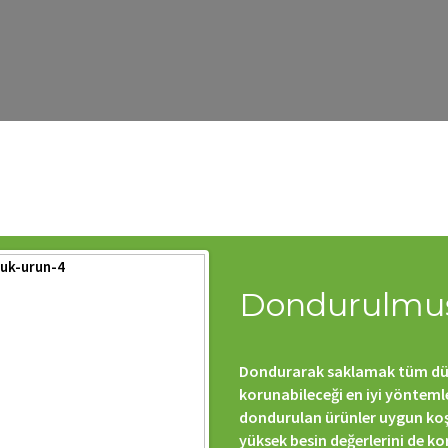
 that implements Countable in
/home/sunucuayar/maksimaksim
Metaboxes/init.php
on line
746
 that implements Countable in
/home/sunucuayar/maksimaksim
Metaboxes/init.php
on line
746
 that implements Countable in
/home/sunucuayar/maksimaksim
Metaboxes/init.php
on line
746
 that implements Countable in
/home/sunucuayar/maksimaksim
Metaboxes/init.php
on line
746
Dondurulmuş
Dondurarak saklamak tüm dü
korunabileceği en iyi yöntemle
dondurulan ürünler uygun ko
yüksek besin değerlerini de ko