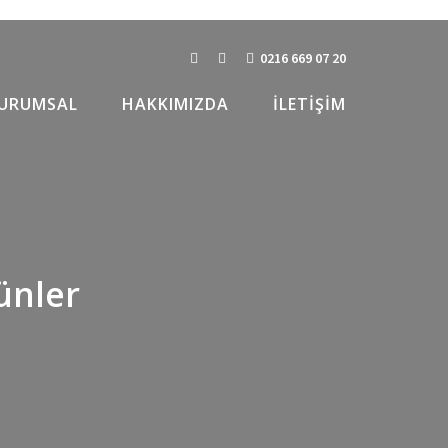
dux::set_help_tab( $opt_name, $tab ) kullanın. in
 line
6031
0216 669 07 20
x::set_help_sidebar( $opt_name, $content ) kullanın. in
URUMSAL
HAKKIMIZDA
İLETIŞIM
 line
6031
/sunucuayar/maksimaksimum.com/wp-
on line
111
um.com/wp-content/themes/lambert/framework/Custom-
ünler
um.com/wp-content/themes/lambert/framework/Custom-
um.com/wp-content/themes/lambert/framework/Custom-