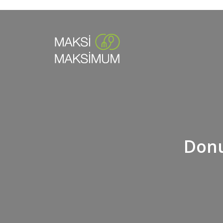
Deprecated
: Redux::setHelpTab işlevi, Redux 4.
/home/su
Deprecated
: Redux::setHelpSidebar işlevi, Redux 4.3 
/home/su
Deprecated
: The each() function is depr
content/p
Warning
: count(): Parameter must be an array or an object
Donu
Warning
: count(): Parameter must be an array or an object
Warning
: count(): Parameter must be an array or an object