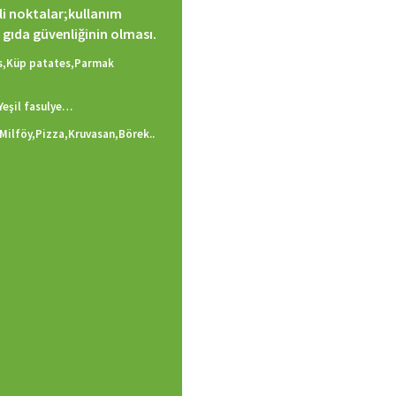
li noktalar;kullanım
 gıda güvenliğinin olması.
s,Küp patates,Parmak
,Yeşil fasulye…
,M
ilföy,Pizza,Kruv
asan,Börek..